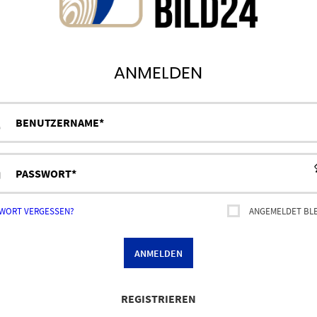
ANMELDEN
utzername
r
swort
*
-
rderlich
esse
*
WORT VERGESSEN?
ANGEMELDET BL
rderlich
ANMELDEN
REGISTRIEREN